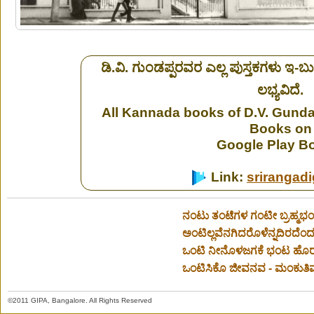
ಡಿ.ವಿ. ಗುಂಡಪ್ಪರವರ ಎಲ್ಲ ಪುಸ್ತಕಗಳು ಇ-ಬುಕ್ಸ
ಲಭ್ಯವಿದೆ.
All Kannada books of D.V. Gundap
Books on
Google Play B
Link:
srirangadi
ನಂಟು ತಂಟೆಗಳ ಗಂಟೀ ಬ್ರಹ್ಮಭಂ
ಅಂಟಿಲ್ಲವೆನಗಿದರೊಳೆನ್ನದಿರದೆಂದು
ಒಂಟಿ ನೀನೊಳಜಗಕೆ ಭಂಟ ಹೊರಜ
ಒಂಟಿಸಿಕೊ ಜೀವನವ - ಮಂಕುತಿಮ್
©2011 GIPA, Bangalore. All Rights Reserved