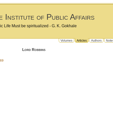
 Institute of Public Affairs
ic Life Must be spiritualized - G. K. Gokhale
Volumes
Articles
Authors
Note
Lord Robbins
969