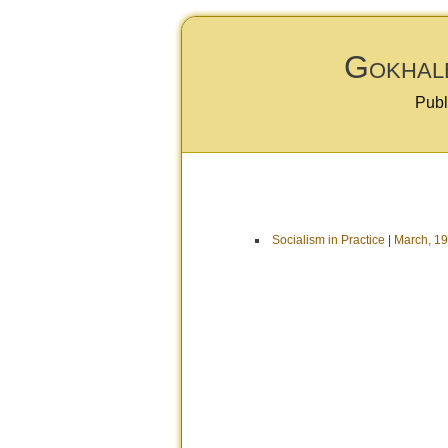
Gokhale
Publ
Socialism in Practice
|
March, 1