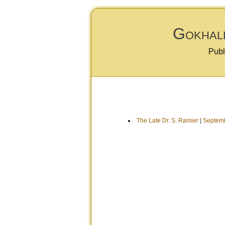
Gokhale
Publ
The Late Dr. S. Ramier
|
Septemb