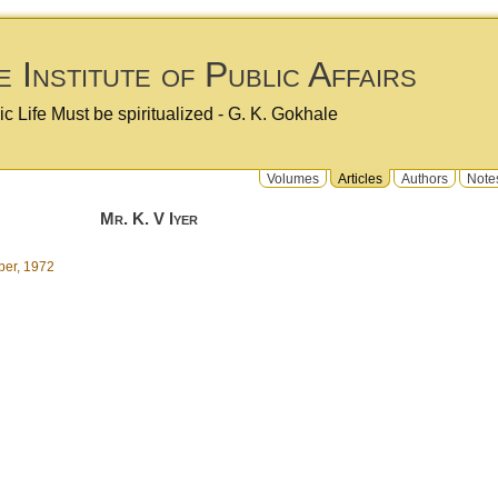
 Institute of Public Affairs
ic Life Must be spiritualized - G. K. Gokhale
Volumes
Articles
Authors
Note
Mr. K. V Iyer
er, 1972