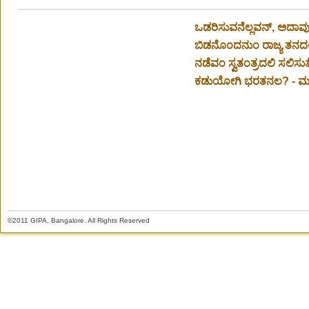
ಒಡರಿಸುವನೆಲ್ಲವನ್, ಅದಾವು
ಬಿಡನೊಂದನುಂ ರಾಜ್ಯ ತನದಲ್
ನಡೆವಂ ಸ್ವತಂತ್ರದಲಿ ಸಲಿಸ
ಕಡುಯೋಗಿ ಭರತನಲ? - ಮಂಕ
©2011 GIPA, Bangalore. All Rights Reserved