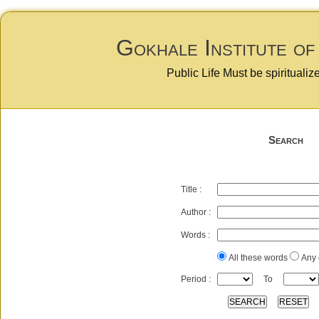
Gokhale Institute of
Public Life Must be spiritualiz
Search
Title :
Author :
Words :
All these words
Any 
Period :
To